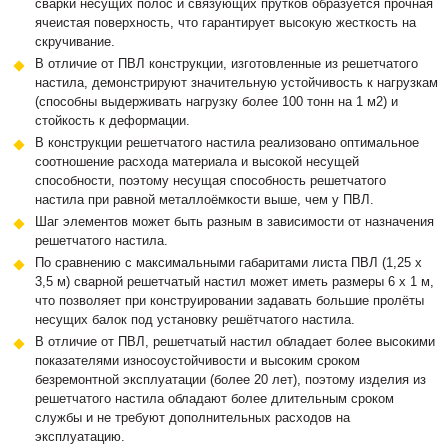
сварки несущих полос и связующих прутков образуется прочная
ячеистая поверхность, что гарантирует высокую жесткость на
скручивание.
В отличие от ПВЛ конструкции, изготовленные из решетчатого
настила, демонстрируют значительную устойчивость к нагрузкам
(способны выдерживать нагрузку более 100 тонн на 1 м2) и
стойкость к деформации.
В конструкции решетчатого настила реализовано оптимальное
соотношение расхода материала и высокой несущей
способности, поэтому несущая способность решетчатого
настила при равной металлоёмкости выше, чем у ПВЛ.
Шаг элементов может быть разным в зависимости от назначения
решетчатого настила.
По сравнению с максимальными габаритами листа ПВЛ (1,25 х
3,5 м) сварной решетчатый настил может иметь размеры 6 х 1 м,
что позволяет при конструировании задавать большие пролёты
несущих балок под установку решётчатого настила.
В отличие от ПВЛ, решетчатый настил обладает более высокими
показателями износоустойчивости и высоким сроком
безремонтной эксплуатации (более 20 лет), поэтому изделия из
решетчатого настила обладают более длительным сроком
службы и не требуют дополнительных расходов на
эксплуатацию.