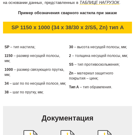
на основании данных, представленных в
ТАБЛИЦЕ НАГРУЗОК
.
Пример обозначения сварного настила при заказе
SP 1150 x 1000 (34 x 38/30 x 2/S5, Zn) тип А
SP
– тип настила;
30
– высота несущей полосы, мм;
1150
– размер несущей полосы,
2
– толщина несущей полосы, мм;
мм;
S5
– тип противоскольжения;
1000
– размер связующего прутка,
Zn
– материал защитного
мм;
покрытия – цинк;
34
– шаг по по несущей полосе, мм;
Тип А
– тип обрамления.
38
– шаг по прутку, мм;
Документация