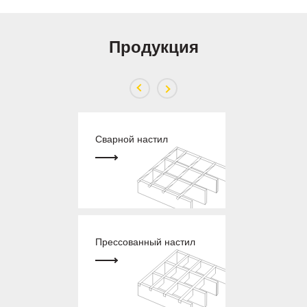
Продукция
анный лист
Сварной настил
Крепеж
дукция
Прессованный настил
Ступени