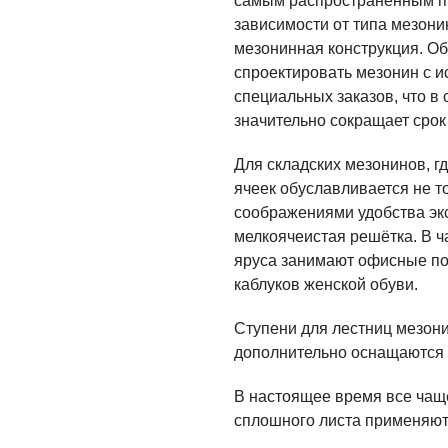
самым распространённым пр
зависимости от типа мезони
мезонинная конструкция. О
спроектировать мезонин с и
специальных заказов, что в
значительно сокращает срок
Для складских мезонинов, г
ячеек обуславливается не т
соображениями удобства экс
мелкоячеистая решётка. В ча
яруса занимают офисные по
каблуков женской обуви.
Ступени для лестниц мезон
дополнительно оснащаются 
В настоящее время все чаще
сплошного листа применяют