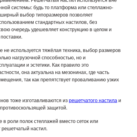
именением. Решетчатый настил используется вне
нной системы: будь то платформа или стеллажно-
бширный выбор типоразмеров позволяет
спользованием стандартных настилов, без
 свою очередь удешевляет конструкцию в целом и
 поставки.
де не используется тяжёлая техника, выбор размеров
олько нагрузочной способностью, но и
плуатации и эстетики. Как правило это
стности, она актуальна на мезонинах, где часть
мещения, так как препятствует проваливанию узких
инов тоже изготавливаются из
решетчатого настила
и
противоскользящей защитой.
 в роли полок стеллажей вместо сеток или
 решетчатый настил.