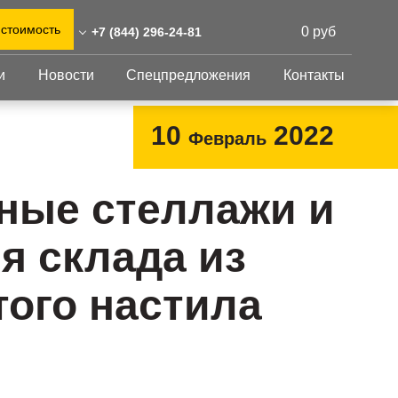
 стоимость
0 руб
+7 (844) 296-24-81
и
Новости
Спецпредложения
Контакты
44) 296-24-81
0)555-31-02
Перфорированный
Другое
10
2022
Февраль
лист
grad@reshnastil.ru
Перфорированный
Крепеж
 400127 Волгоград,
лист
GFK настил
ные стеллажи и
агистральная улица, 10
Изделия из
Просечно-
 и склад: Калужская
перфорированных
профилированный
я склада из
листов
ть, район Боровский,
настил
триальный парк "Ворсино",
Металлоконструкция
осточный проезд
того настила
Готовая продукция