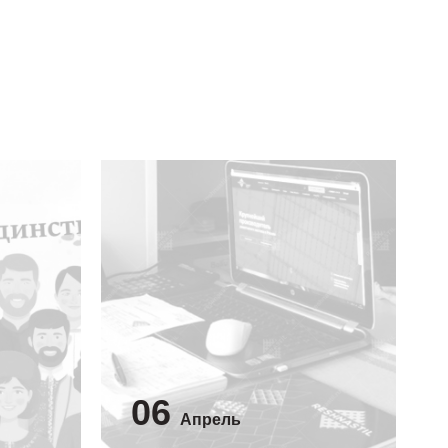
06
Апрель