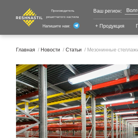
Волг
Ваш регион:
Производитель
решетчатого настила
Моск
Продукция
Напишите нам:
Санк
Екат
Сварной настил
Каза
Главная
Новости
Статьи
Мезонинные стеллажи 
Челя
Сварной настил
Уфа
Настил с
противоскольжением
Новы
Настил для стеллажей
Сург
Настил для морских
Тюм
платформ
Нижн