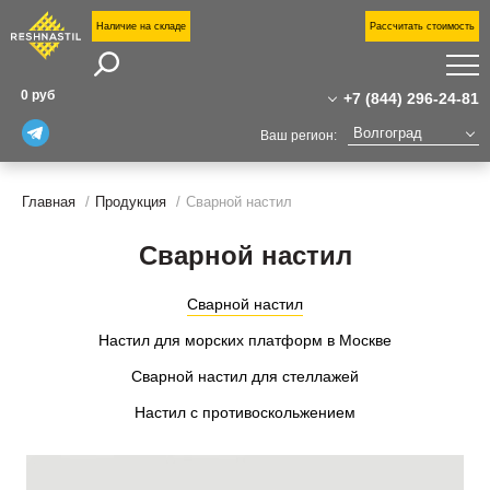
Наличие на складе
Рассчитать стоимость
Поиск
П
0 руб
+7 (844) 296-24-81
П
Волгоград
Ваш регион:
У
+7 (844) 296-24-81
Москва
Санкт-Петербург
Главная
Продукция
Сварной настил
+7(800)555-31-02
Н
Екатеринбург
о
volgograd@reshnastil.ru
Сварной настил
Казань
О
Офис: 400127 Волгоград,
Челябинск
к
Автомагистральная улица, 10
Уфа
Сварной настил
Завод и склад: Калужская область,
Н
район Боровский,
Настил для морских платформ в Москве
Новый Уренгой
Индустриальный парк "Ворсино", 1-й
С
Сургут
Сварной настил для стеллажей
Восточный проезд
Тюмень
К
Настил с противоскольжением
Нижний Новгород