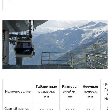
Цен
Габаритные
Размеры
Несущая
руб
Наименование
размеры,
ячейки,
полоса,
с
мм
мм
мм
НД
Сварной настил,
2