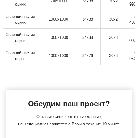
500х1000
34х38
30х2
оцинк.
990,
Сварной настил,
5
1000х1000
34х38
30х2
оцинк.
400,
Сварной настил,
7
1000х1000
34х38
30х3
оцинк.
000,
Сварной настил,
6
1000х1000
34х76
30х3
оцинк.
950,
Обсудим ваш проект?
Оставьте свои контактные данные,
наш специалист свяжется с Вами в течение 10 минут.