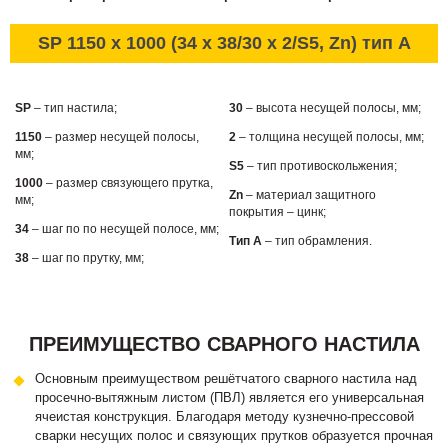
SP 1150 x 1000 (34 x 38/30 x 2/S5, Zn) тип А
SP
– тип настила;
30
– высота несущей полосы, мм;
1150
– размер несущей полосы,
2
– толщина несущей полосы, мм;
мм;
S5
– тип противоскольжения;
1000
– размер связующего прутка,
Zn
– материал защитного
мм;
покрытия – цинк;
34
– шаг по по несущей полосе, мм;
Тип А
– тип обрамления.
38
– шаг по прутку, мм;
ПРЕИМУЩЕСТВО СВАРНОГО НАСТИЛА
Основным преимуществом решётчатого сварного настила над
просечно-вытяжным листом (ПВЛ) является его универсальная
ячеистая конструкция. Благодаря методу кузнечно-прессовой
сварки несущих полос и связующих прутков образуется прочная