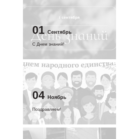
01
Сентябрь
C Днем знаний!
04
Ноябрь
Поздравляем!