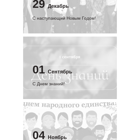
29
Декабрь
С наступающий Новым Годом!
01
Сентябрь
C Днем знаний!
04
Ноябрь