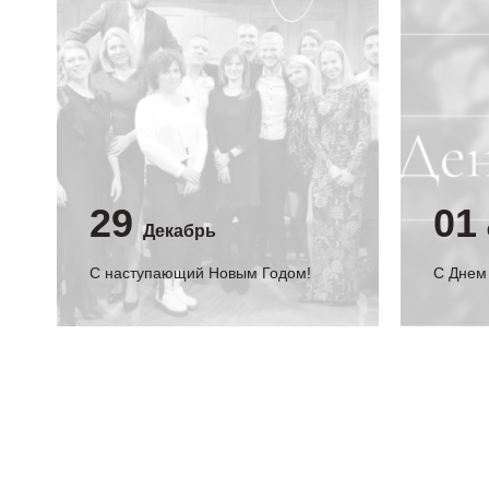
29
01
Декабрь
С наступающий Новым Годом!
C Днем