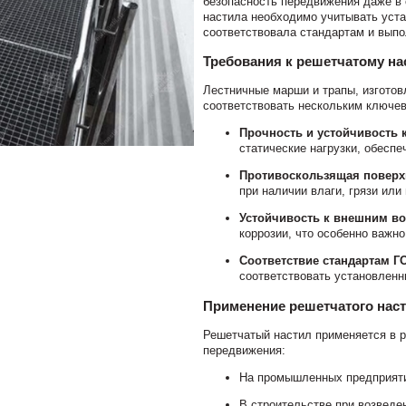
безопасность передвижения даже в 
настила необходимо учитывать уста
соответствовала стандартам и вып
Требования к решетчатому на
Лестничные марши и трапы, изгото
соответствовать нескольким ключе
Прочность и устойчивость к
статические нагрузки, обеспе
Противоскользящая поверх
при наличии влаги, грязи или
Устойчивость к внешним во
коррозии, что особенно важно
Соответствие стандартам ГО
соответствовать установленн
Применение решетчатого наст
Решетчатый настил применяется в р
передвижения:
На промышленных предприятия
В строительстве при возведе