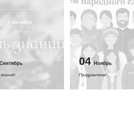
04
Сентябрь
Ноябрь
 знаний!
Поздравляем!