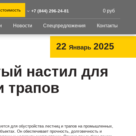
 стоимость
0 руб
+7 (844) 296-24-81
и
Новости
Спецпредложения
Контакты
44) 296-24-81
0)555-31-02
Перфорированный
Другое
22
2025
Январь
лист
grad@reshnastil.ru
Перфорированный
Крепеж
 400127 Волгоград,
лист
GFK настил
ый настил для
агистральная улица, 10
Изделия из
Просечно-
 и склад: Калужская
перфорированных
профилированный
и трапов
листов
ть, район Боровский,
настил
триальный парк "Ворсино",
Металлоконструкция
осточный проезд
Готовая продукция
ется для обустройства лестниц и трапов на промышленных,
бъектах. Он обеспечивает прочность, долговечность и