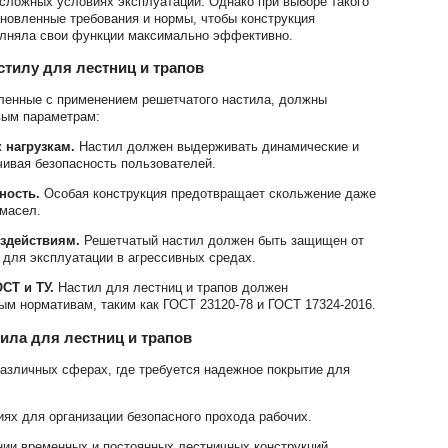
сложных условиях эксплуатации. Однако при выборе такого
новленные требования и нормы, чтобы конструкция
олняла свои функции максимально эффективно.
стилу для лестниц и трапов
вленные с применением решетчатого настила, должны
вым параметрам:
 нагрузкам.
Настил должен выдерживать динамические и
чивая безопасность пользователей.
ность.
Особая конструкция предотвращает скольжение даже
 масел.
здействиям.
Решетчатый настил должен быть защищен от
 для эксплуатации в агрессивных средах.
СТ и ТУ.
Настил для лестниц и трапов должен
ым нормативам, таким как ГОСТ 23120-78 и ГОСТ 17324-2016.
ила для лестниц и трапов
азличных сферах, где требуется надежное покрытие для
х для организации безопасного прохода рабочих.
нии временных и постоянных лестничных конструкций.