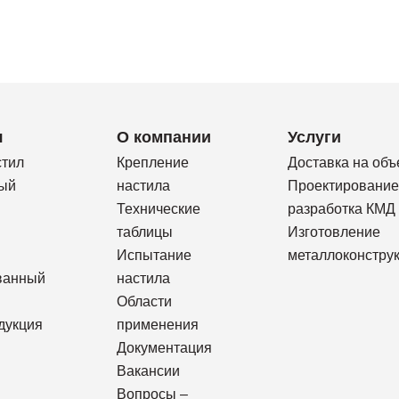
я
О компании
Услуги
стил
Крепление
Доставка на объ
ый
настила
Проектирование
Технические
разработка КМД
таблицы
Изготовление
Испытание
металлоконстру
ванный
настила
Области
дукция
применения
Документация
Вакансии
Вопросы –