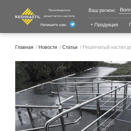
Волг
Ваш регион:
Производитель
решетчатого настила
Моск
Продукция
Напишите нам:
Санк
Екат
Сварной настил
Каза
Главная
Новости
Статьи
Решетчатый настил дл
Челя
Сварной настил
Уфа
Настил с
противоскольжением
Новы
Настил для стеллажей
Сург
Настил для морских
Тюм
платформ
Нижн