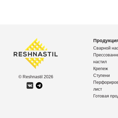
Продукци
Сварной на
Прессованн
настил
Крепеж
Ступени
© Reshnastil
2026
Перфориро
лист
Готовая про